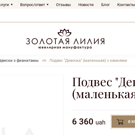
слуги
Вопрос/ответ
Отзывы
Новости
Блог
Контакты
двески з фианитaмы
Подвес "Девочка" (маленькая) с камнями
Подвес "Де
(маленька
6 360
uah
В 