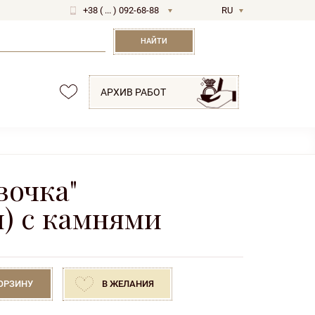
+38 ( ... ) 092-68-88
RU
UA
НАЙТИ
АРХИВ РАБОТ
вочка"
я) с камнями
КОРЗИНУ
В ЖЕЛАНИЯ