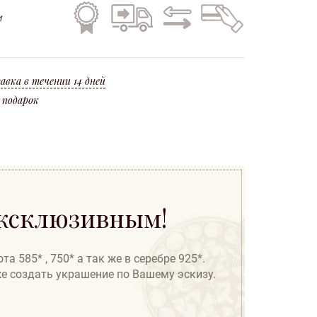
Гарантия
Бесплатная
Обмен
Кредит
на все
доставка
старого
на все
и
изделия
по всей
на
изделия
Украине
новое
ление Новой Почты или Государственная служба спецсвязи Украины.
крашения считается потеря металла при изготовлении (угар* 10%).
авка в течении 14 дней
 подарок
эксклюзивным!
 585* , 750* а так же в серебре 925*.
же создать украшение по Вашему эскизу.