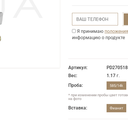
Я принимаю
положения
информацию о продукте
Артикул:
PD27051
Вес:
1.17
г.
Проба:
585/14k
* при изменении пробы цвет гото
на фото
Вставка:
Фианит