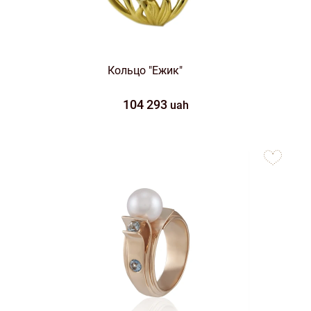
Кольцо "Ежик"
104 293
uah
to
favorites