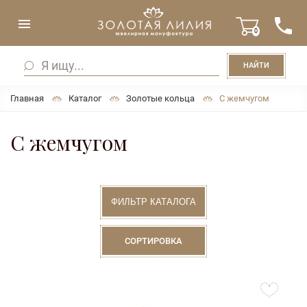
0
НАЙТИ
Главная
Каталог
Золотые кольца
С жемчугом
С жемчугом
ФИЛЬТР КАТАЛОГА
СОРТИРОВКА
to
favorites