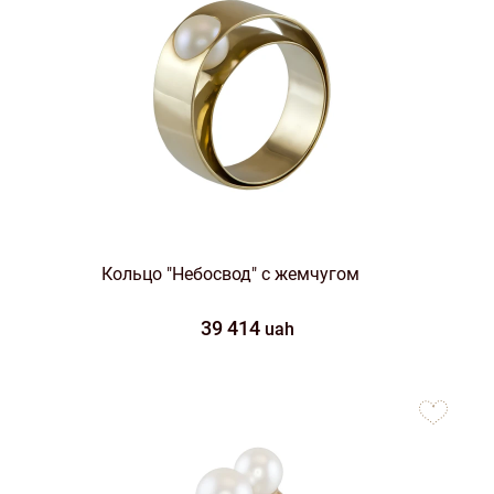
Кольцо "Небосвод" с жемчугом
39 414
uah
to
favorites