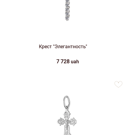
Крест "Элегантность"
7 728
uah
to
favorites