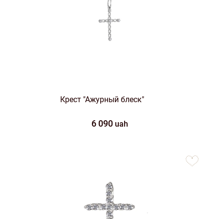
Крест "Ажурный блеск"
6 090
uah
to
favorites