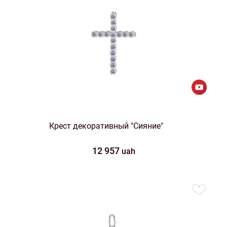
Крест декоративный "Сияние"
12 957
uah
to
favorites