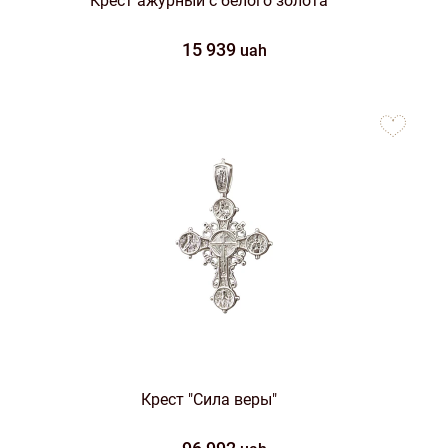
Крест ажурный с белого золота
15 939
uah
to
favorites
Крест "Сила веры"