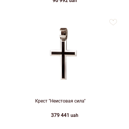
96 992
uah
to
favorites
Крест "Неистовая сила"
379 441
uah