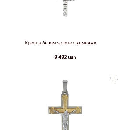
Крест в белом золоте с камнями
9 492
uah
to
favorites