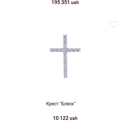
195 351
uah
to
favorites
Крест "Блеск"
10 122
uah