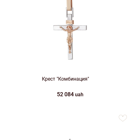
Крест "Комбинация"
52 084
uah
to
favorites