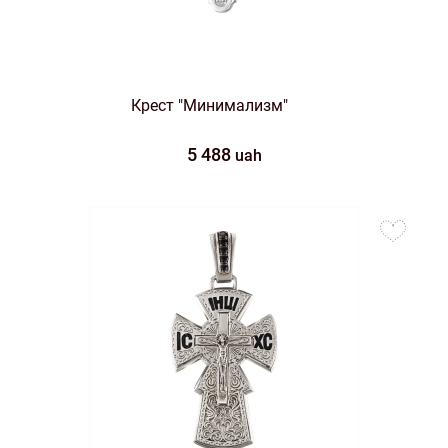
Крест "Минимализм"
5 488
uah
to
favorites