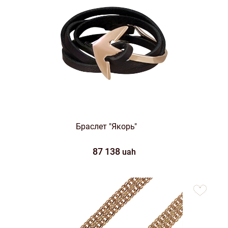
Браслет "Якорь"
87 138
uah
to
favorites