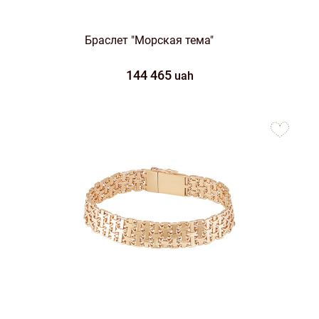
Браслет "Морская тема"
144 465
uah
to
favorites