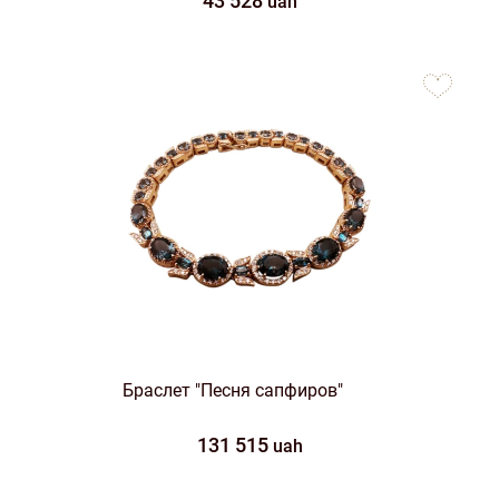
43 528
uah
to
favorites
Браслет "Песня сапфиров"
131 515
uah