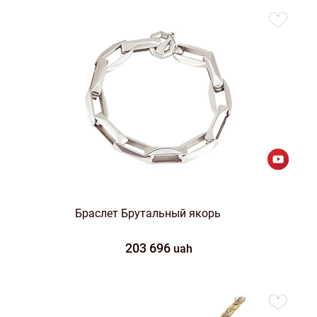
to
favorites
Браслет Брутальный якорь
203 696
uah
to
favorites