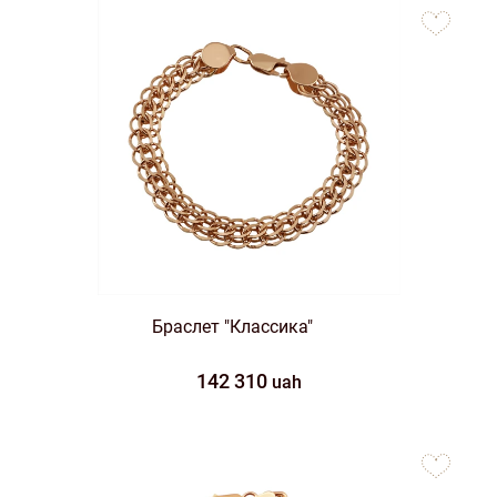
to
favorites
Браслет "Классика"
142 310
uah
to
favorites