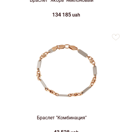
Браслет "Якорь" нейлоновый
134 185
uah
to
favorites
Браслет "Комбинация"