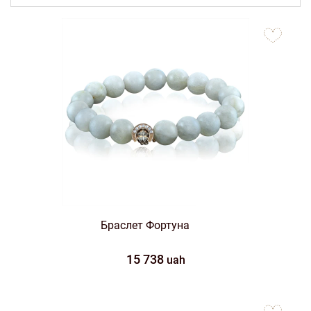
to
favorites
Браслет Фортуна
15 738
uah
to