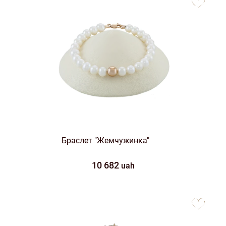
favorites
Браслет "Жемчужинка"
10 682
uah
to
favorites