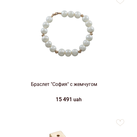
favorites
Браслет "София" с жемчугом
15 491
uah
to
favorites