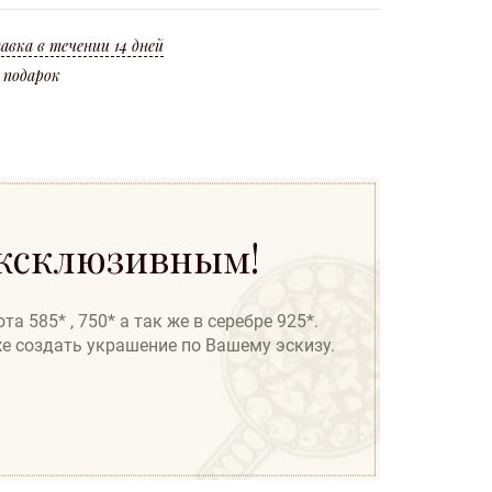
ление Новой Почты или Государственная служба спецсвязи Украины.
крашения считается потеря металла при изготовлении (угар* 10%).
авка в течении 14 дней
 подарок
эксклюзивным!
 585* , 750* а так же в серебре 925*.
же создать украшение по Вашему эскизу.