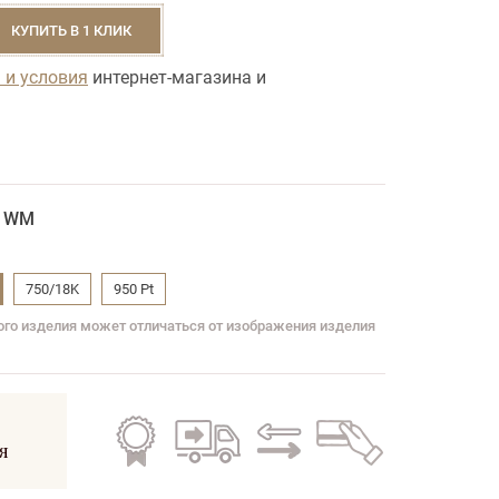
КУПИТЬ В 1 КЛИК
 и условия
интернет-магазина и
1WM
750/18K
950 Pt
вого изделия может отличаться от изображения изделия
Гарантия
Бесплатная
Обмен
Кредит
на все
доставка
старого
на все
я
изделия
по всей
на
изделия
Украине
новое