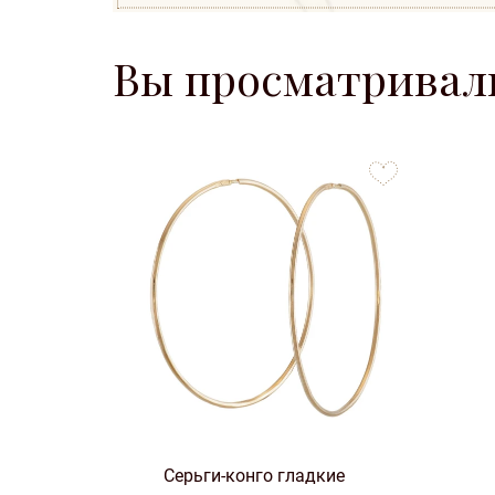
Вы просматривал
to
favorites
Серьги-конго гладкие