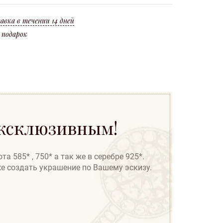
ление Новой Почты или Государственная служба спецсвязи Украины.
крашения считается потеря металла при изготовлении (угар* 10%).
авка в течении 14 дней
 подарок
эксклюзивным!
 585* , 750* а так же в серебре 925*.
же создать украшение по Вашему эскизу.