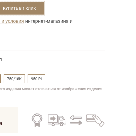
КУПИТЬ В 1 КЛИК
 и условия
интернет-магазина и
1
750/18K
950 Pt
вого изделия может отличаться от изображения изделия
Гарантия
Бесплатная
Обмен
Кредит
на все
доставка
старого
на все
я
изделия
по всей
на
изделия
Украине
новое