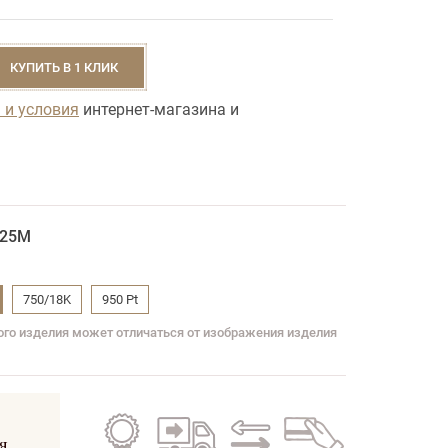
КУПИТЬ В 1 КЛИК
 и условия
интернет-магазина и
025M
750/18K
950 Pt
вого изделия может отличаться от изображения изделия
Гарантия
Бесплатная
Обмен
Кредит
на все
доставка
старого
на все
я