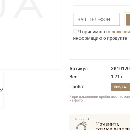
Я принимаю
положения
информацию о продукте
Артикул:
ХК1012
Вес:
1.71
г.
Проба:
585/14k
* при изменении пробы цвет гото
на фото
Изменить
размер издели