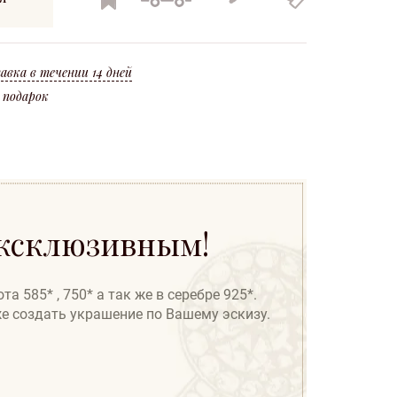
изделия
по всей
на
изделия
Украине
новое
ление Новой Почты или Государственная служба спецсвязи Украины.
крашения считается потеря металла при изготовлении (угар* 10%).
авка в течении 14 дней
 подарок
эксклюзивным!
 585* , 750* а так же в серебре 925*.
же создать украшение по Вашему эскизу.