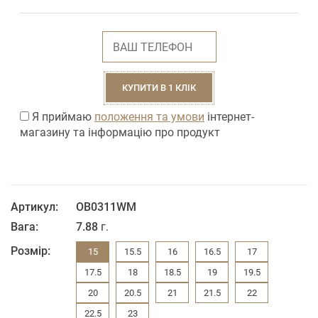
КУПИТИ В 1 КЛІК
Я приймаю
положення та умови
інтернет-
магазину та інформацію про продукт
Артикул:
ОВ0311WM
Вага:
7.88
г.
Розмір:
15
15.5
16
16.5
17
17.5
18
18.5
19
19.5
20
20.5
21
21.5
22
22.5
23