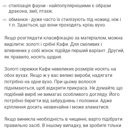
стилізація фауни - найпопулярнішими є образи
дракона, змії, птахи;
обманки - дуже часто їх стилізують під ножиці, ніж і
т.п. Здається, що вони проходять крізь вухо.
Якщо розглядати класифікацію за матеріалом, можна
виділити: золоті і срібні Кафи. Для сміливих і
впевнених у собі жінок підійде перший варіант. Другий,
як правило, носять щодня.
Золоті сережки Кафи невеликих розмірів носять на
обох вухах. Якщо ж у вас великі вироби, надягати
потрібно на одне вухо. При цьому волосся
піднімаються, щоб відкрити прикраса. Не думайте, що
подібний виріб не вимагає особливого догляду. Його
потрібно берегти від забруднень і поломки. Адже
кріплення досить незвичайне і може зламатися.
Якщо виникла необхідність в чищенні, варто підібрати
правильно засіб. В іншому випадку, ви зробите тільки