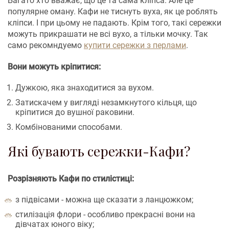
Багато хто вважає, що це та сама кліпса. Але це
популярне оману. Кафи не тиснуть вуха, як це роблять
кліпси. І при цьому не падають. Крім того, такі сережки
можуть прикрашати не всі вухо, а тільки мочку. Так
само рекомндуемо
купити сережки з перлами
.
Вони можуть кріпитися:
Дужкою, яка знаходитися за вухом.
Затискачем у вигляді незамкнутого кільця, що
кріпитися до вушної раковини.
Комбінованими способами.
Які бувають сережки-Кафи?
Розрізняють Кафи по стилістиці:
з підвісами - можна ще сказати з ланцюжком;
стилізація флори - особливо прекрасні вони на
дівчатах юного віку;