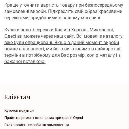
Краще уточнити вартість товару при безпосередньому
замовленні вироби. Підкресліть свій образ красивими
сережками, придбаними в нашому магазині.
Купити золоті сережки Кафи в Херсоні, Миколаєві,
Одесі ви можете через наш сайт. Всі моделі з каталогу
вже були опрацьовані. Якщо в даний момент вироби
немає в наявності, ми його виготовимо в найкоротші
терміни в потрібному для Вас розмір, колір металу і з
бажаної вставкою.
Клієнтам
Куточок покупця
Прайс на ремонт ювелірних прикрас в Одесі
Ексклюзивні вироби на замовлення