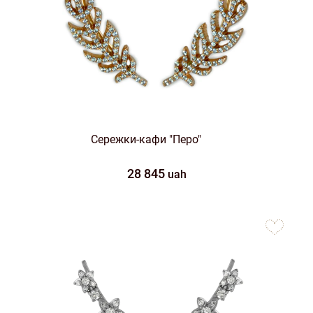
Сережки-кафи "Перо"
28 845
uah
to
favorites