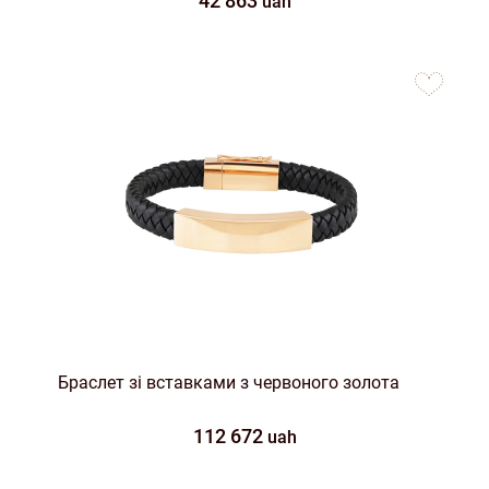
42 863
uah
to
favorites
Браслет зі вставками з червоного золота
112 672
uah