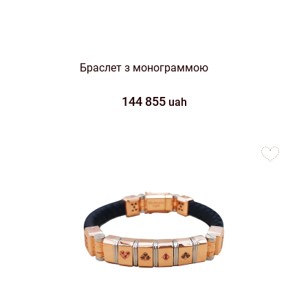
Браслет з монограммою
144 855
uah
to
favorites