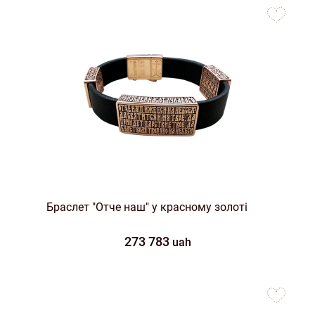
to
favorites
Браслет "Отче наш" у красному золоті
273 783
uah
to
favorites