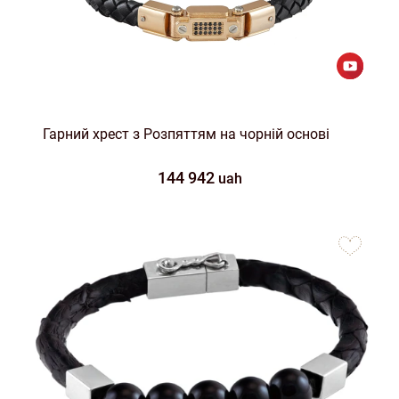
Гарний хрест з Розпяттям на чорній основі
144 942
uah
to
favorites