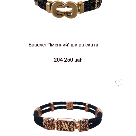
Браслет "Іменний" шкіра ската
204 250
uah
to
favorites