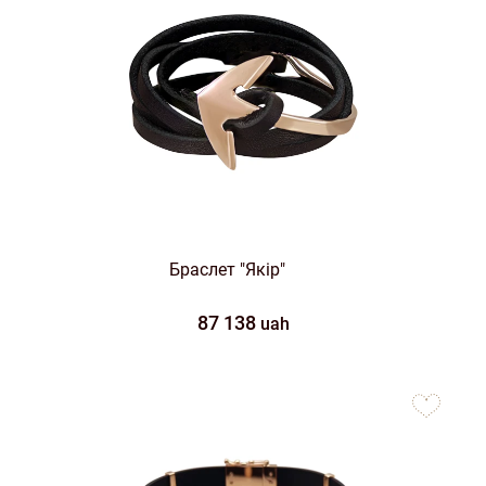
Браслет "Якір"
87 138
uah
to
favorites