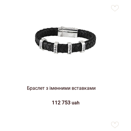
to
favorites
Браслет з іменними вставками
112 753
uah
to
favorites