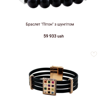
Браслет "Пітон" з шунгітом
59 933
uah
to
favorites