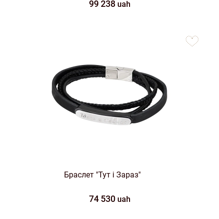
99 238
uah
to
favorites
Браслет "Тут і Зараз"
74 530
uah