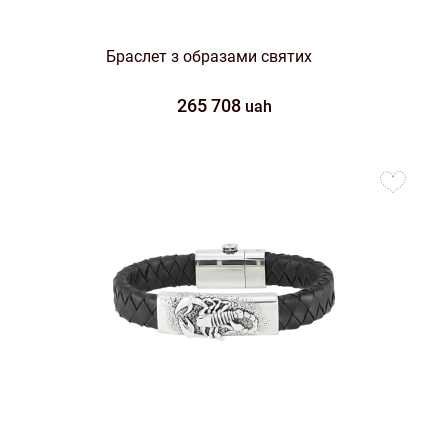
Браслет з образами святих
265 708
uah
to
favorites