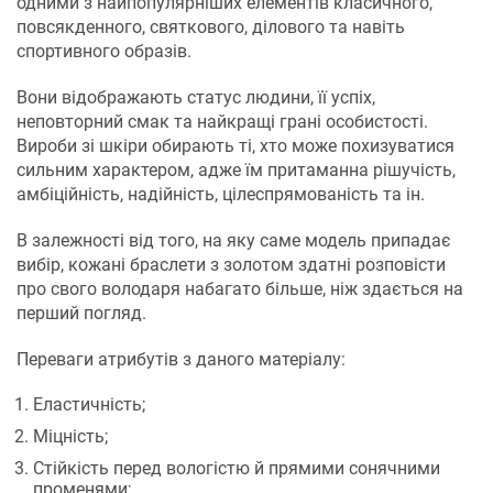
одними з найпопулярніших елементів класичного,
повсякденного, святкового, ділового та навіть
спортивного образів.
Вони відображають статус людини, її успіх,
неповторний смак та найкращі грані особистості.
Вироби зі шкіри обирають ті, хто може похизуватися
сильним характером, адже їм притаманна рішучість,
амбіційність, надійність, цілеспрямованість та ін.
В залежності від того, на яку саме модель припадає
вибір, кожані браслети з золотом здатні розповісти
про свого володаря набагато більше, ніж здається на
перший погляд.
Переваги атрибутів з даного матеріалу:
Еластичність;
Міцність;
Стійкість перед вологістю й прямими сонячними
променями;