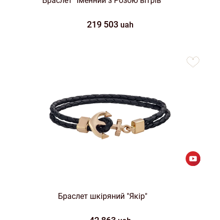
Браслет "Іменний з Розою вітрів"
219 503
uah
to
favorites
Браслет шкіряний "Якір"