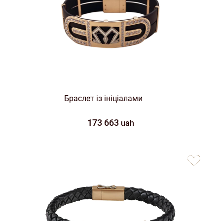
Браслет із ініціалами
173 663
uah
to
favorites