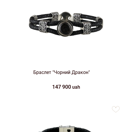
Браслет "Чорний Дракон"
147 900
uah
to
favorites