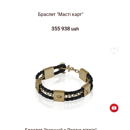
Браслет "Масті карт"
355 938
uah
to
favorites