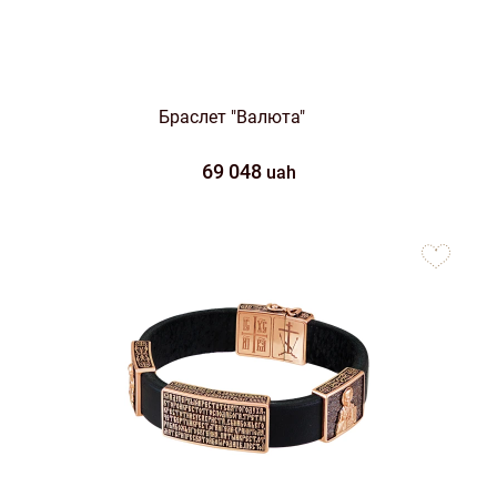
Браслет "Валюта"
69 048
uah
to
favorites