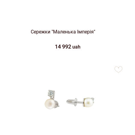
Сережки "Маленька Імперія"
14 992
uah
to
favorites