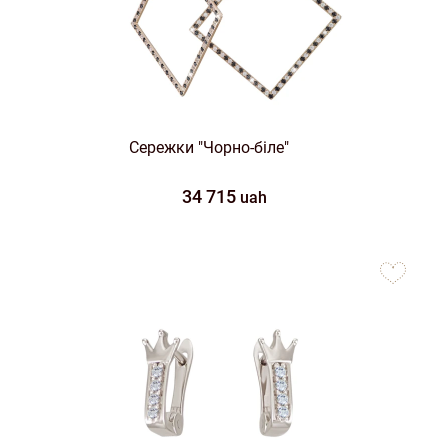
Сережки "Чорно-біле"
34 715
uah
to
favorites