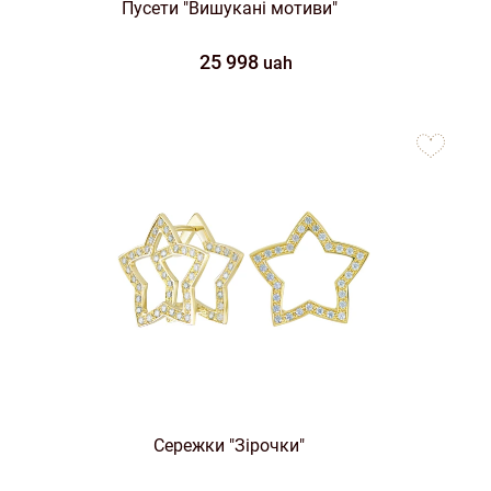
Пусети "Вишукані мотиви"
25 998
uah
to
favorites
Сережки "Зірочки"