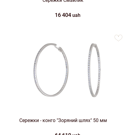
Сережки Смайлик
16 404
uah
to
favorites
Сережки - конго "Зоряний шлях" 50 мм