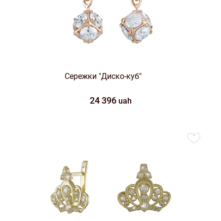
Сережки "Диско-куб"
24 396
uah
to
favorites