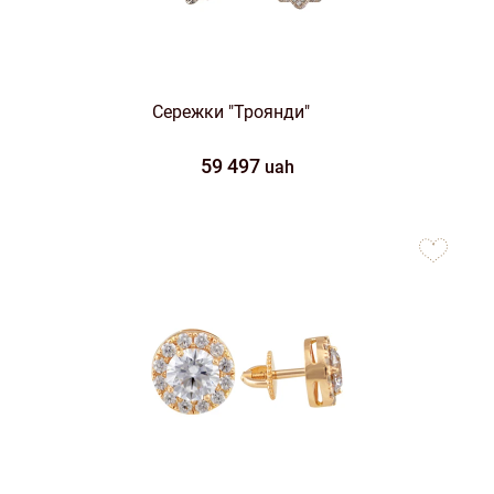
Сережки "Троянди"
59 497
uah
to
favorites