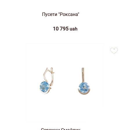
Пусети "Роксана"
10 795
uah
to
favorites