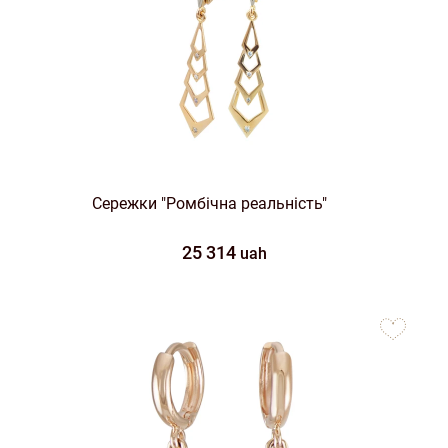
Сережки "Ромбічна реальність"
25 314
uah
to
favorites