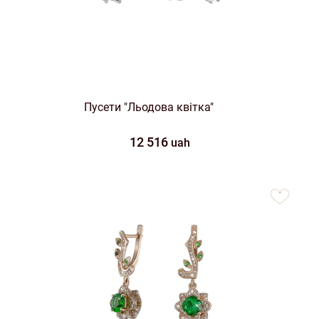
Пусети "Льодова квітка"
12 516
uah
to
favorites