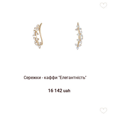
to
favorites
Сережки - каффи "Елегантність"
16 142
uah
to
favorites