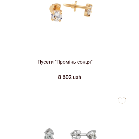
Пусети "Промінь сонця"
8 602
uah
to
favorites