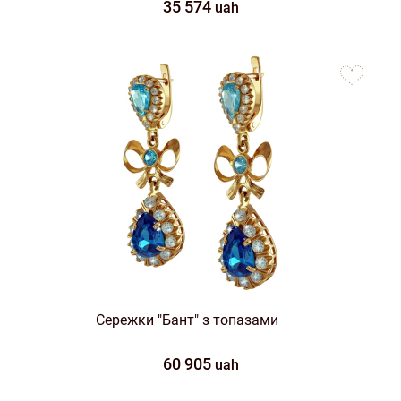
35 574
uah
to
favorites
Сережки "Бант" з топазами
60 905
uah