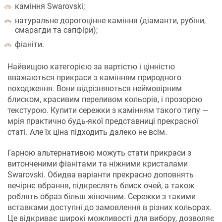
каміння Swarovski;
натуральне дорогоцінне каміння (діаманти, рубіни,
смарагди та сапфіри);
фіаніти.
Найвищою категорією за вартістю і цінністю
вважаються прикраси з камінням природного
походження. Вони відрізняються неймовірним
блиском, красивим переливом кольорів, і прозорою
текстурою. Купити сережки з камінням такого типу —
мрія практично будь-якої представниці прекрасної
статі. Але їх ціна підходить далеко не всім.
Гарною альтернативою можуть стати прикраси з
витонченими фіанітами та ніжними кристалами
Swarovski. Обидва варіанти прекрасно доповнять
вечірнє вбрання, підкреслять блиск очей, а також
роблять образ більш жіночним. Сережки з такими
вставками доступні до замовлення в різних кольорах.
Це відкриває широкі можливості для вибору, дозволяє