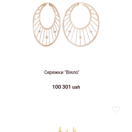
Сережки "Віяло"
100 301
uah
to
favorites