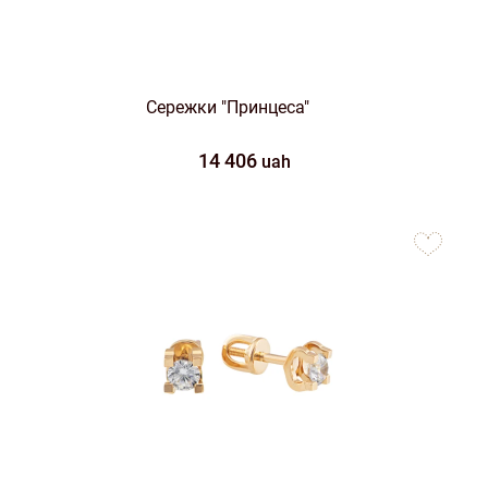
Сережки "Принцеса"
14 406
uah
to
favorites