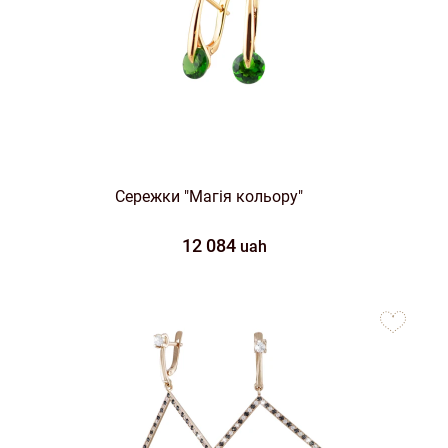
Сережки "Магія кольору"
12 084
uah
to
favorites