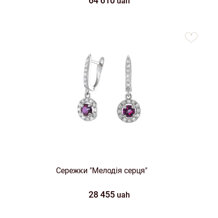
64 610
uah
to
favorites
Сережки "Мелодія серця"
28 455
uah