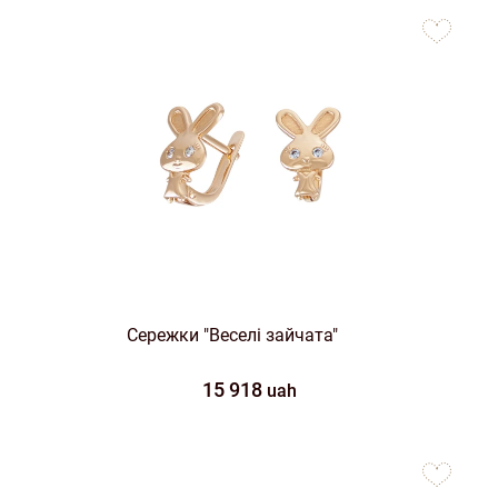
to
favorites
Сережки "Веселі зайчата"
15 918
uah
to
favorites