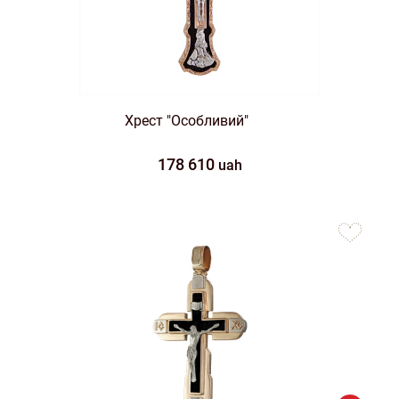
Хрест "Особливий"
178 610
uah
to
favorites