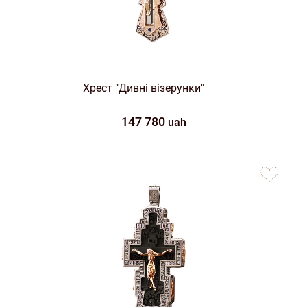
Хрест "Дивні візерунки"
147 780
uah
to
favorites