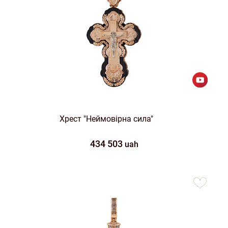
Хрест "Неймовірна сила"
434 503
uah
to
favorites