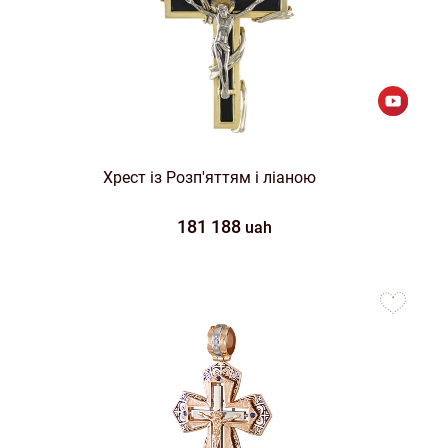
Хрест із Розп'яттям і ліаною
181 188
uah
to
favorites