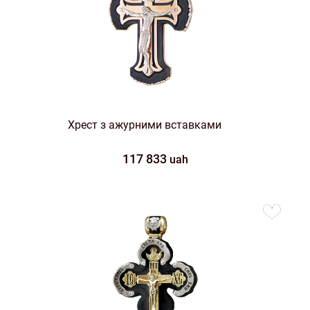
Хрест з ажурними вставками
117 833
uah
to
favorites