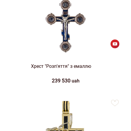
Хрест "Розп'яття" з емаллю
239 530
uah
to
favorites