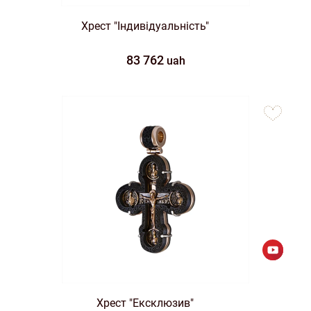
Хрест "Індивідуальність"
83 762
uah
to
favorites
Хрест "Ексклюзив"