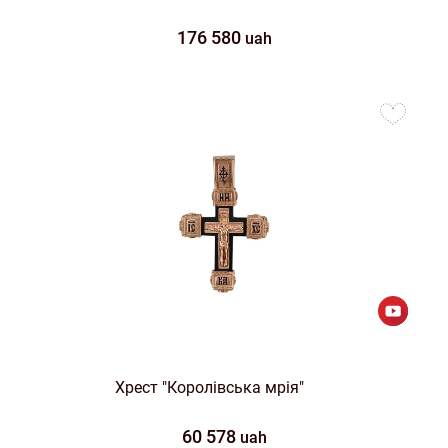
176 580
uah
to
favorites
Хрест "Королівська мрія"
60 578
uah