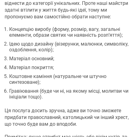
віднести до категорії унікальних. Проте наші майстри
здатні втілити у життя будь-які ідеї, тому ми
пропонуємо вам самостійно обрати наступне:
Концепцію виробу (форму, розмір, вагу, загальні
елементи, образи святих чи наявність розп’яття);
Ідею щодо дизайну (візерунки, малюнки, символіку,
оздоблення, колір);
Матеріал основний;
Матеріал покриття;
Коштовне каміння (натуральне чи штучно
синтезоване);
Гравіювання (буде чи ні, на якому місці, молитви чи
ініціали тощо).
Ця послуга досить зручна, адже ви точно зможете
придбати православний, католицький чи інший хрест,
що точно буде вам до вподоби.
Примітка: якщо атрибут має шість або вісім кутів, то