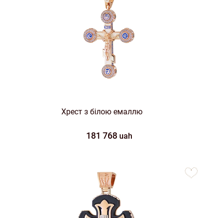
Хрест з білою емаллю
181 768
uah
to
favorites