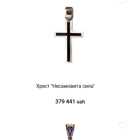
favorites
Хрест "Несамовита сила"
379 441
uah
to
favorites