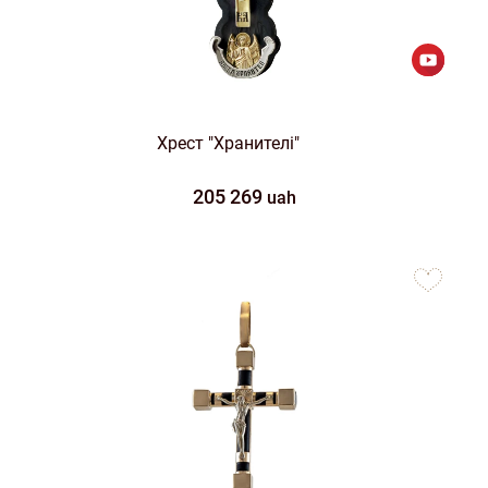
Хрест "Хранителі"
205 269
uah
to
favorites