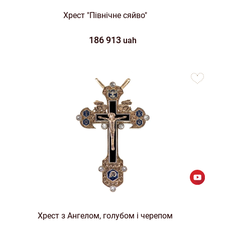
Хрест "Північне сяйво"
186 913
uah
to
favorites
Хрест з Ангелом, голубом і черепом