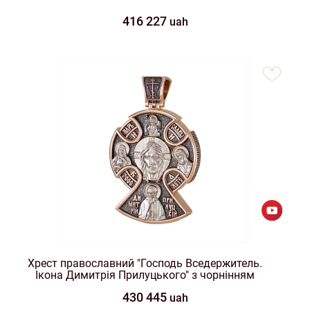
416 227
uah
to
favorites
Хрест православний "Господь Вседержитель.
Ікона Димитрія Прилуцького" з чорнінням
430 445
uah