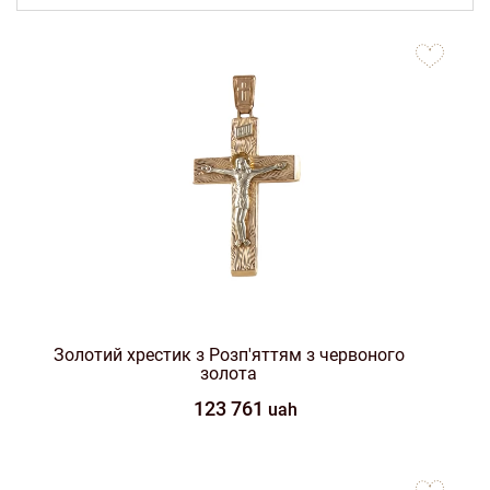
to
favorites
Золотий хрестик з Розп'яттям з червоного
золота
123 761
uah
to