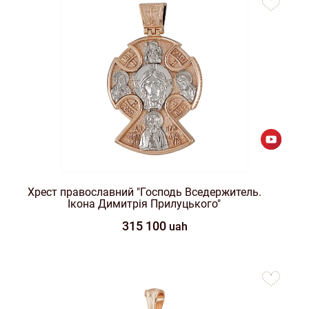
favorites
Хрест православний "Господь Вседержитель.
Ікона Димитрія Прилуцького"
315 100
uah
to
favorites