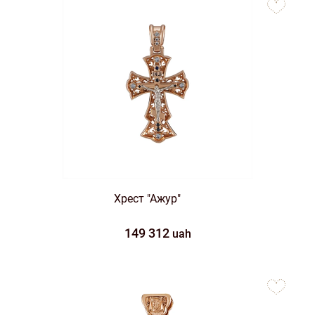
favorites
Хрест "Ажур"
149 312
uah
to
favorites