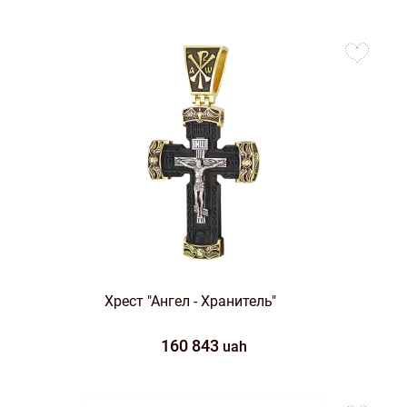
to
favorites
Хрест "Ангел - Хранитель"
160 843
uah
to