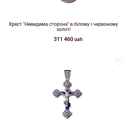
Хрест "Невидима сторона" в білому і червоному
золоті
311 460
uah
to
favorites