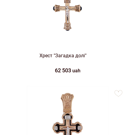
Хрест "Загадка долі"
62 503
uah
to
favorites