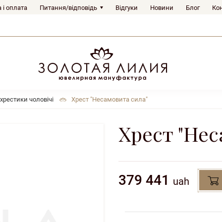
 і оплата
Питання/відповідь
Відгуки
Новини
Блог
Ко
 хрестики чоловічі
Хрест "Несамовита сила"
Хрест "Нес
379 441
uah