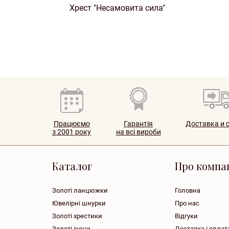
Хрест "Несамовита сила"
Працюємо
Гарантія
Доставка и 
з 2001 року
на всі вироби
Каталог
Про компа
Золоті ланцюжки
Головна
Ювелірні шнурки
Про нас
Золоті хрестики
Відгуки
Золоті ікони
Доставка і оплат