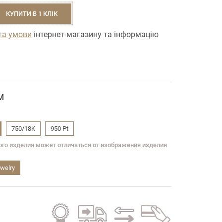
КУПИТИ В 1 КЛІК
та умови
інтернет-магазину та інформацію
M
750/18K
950 Pt
вого изделия может отличаться от изображения изделия
welry
Гарантія
Безкоштовна
Обмін
Кредит
на всі
доставка
старого
на всі