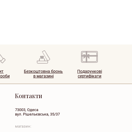
ит
Безкоштовна бронь
Подарункові
ироби
в магазині
сертифікати
Контакти
73003, Одеса
вул. Рішельєвська, 35/37
магазин: