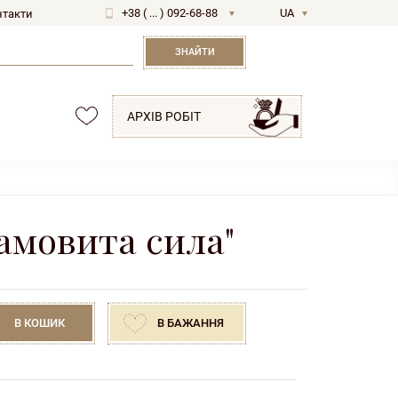
+38 ( ... ) 092-68-88
UA
нтакти
RU
ЗНАЙТИ
АРХІВ РОБІТ
амовита сила"
В КОШИК
В БАЖАННЯ