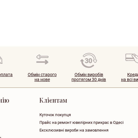
оплата
Обмін старого
Обмін виробів
Кред
на нове
протягом 30 днів
на всі в
нiю
Клієнтам
Куточок покупця
Прайс на ремонт ювелірних прикрас в Одесі
Ексклюзивні вироби на замовлення
а