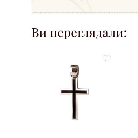
Ви переглядали:
to
favorites