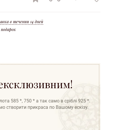
вироби
по всій
на нове
вироби
Україні
ленні (угар * 10%).
та ідентифікаційний код. Оформлення кредиту можливо по всій Україні!
авка в течении 14 дней
 подарок
 ексклюзивним!
а 585 *, 750 * а так само в сріблі 925 *.
амо створити прикраса по Вашому ескізу.