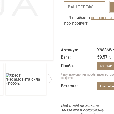
Я приймаю
положення 
про продукт
Артикул:
X9836W
Вага:
59.57
г.
Проба:
585/14k
* при изменении пробы цвет гото
на фото
Вставка:
Enamel je
Цей виріб ви можете
замовити в потрібному