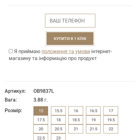
КУПИТИ В 1 КЛІК
Я приймаю
положення та умови
інтернет-
магазину та інформацію про продукт
Артикул:
ОВ9837L
Вага:
3.88
г.
Розмір:
15
15.5
16
16.5
17
17.5
18
18.5
19
19.5
20
20.5
21
21.5
22
22.5
23