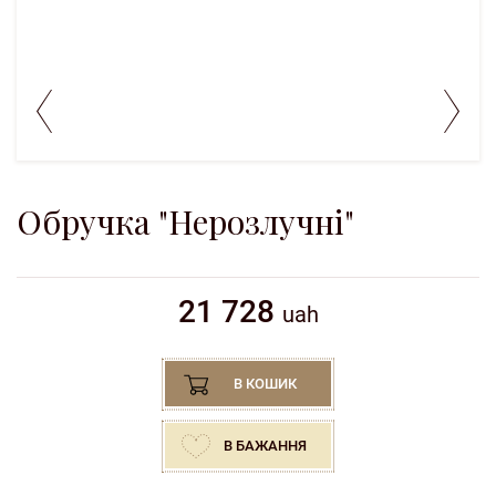
Обручка "Нерозлучні"
21 728
uah
В КОШИК
В БАЖАННЯ