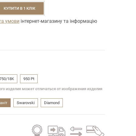
КУПИТИ В 1 КЛІК
та умови
інтернет-магазину та інформацію
750/18K
950 Pt
вого изделия может отличаться от изображения изделия
анiт
Swarovski
Diamond
Гарантія
Безкоштовна
Обмін
Кредит
на всі
доставка
старого
на всі