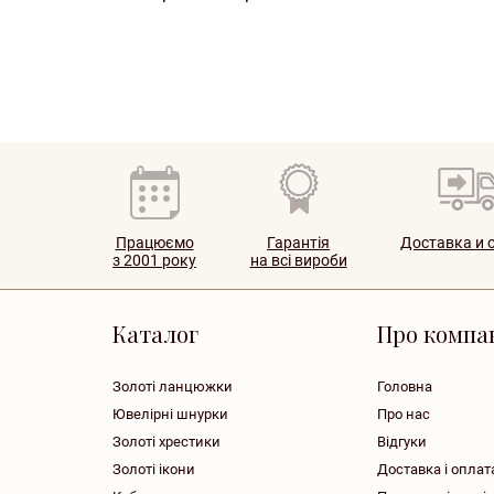
Працюємо
Гарантія
Доставка и 
з 2001 року
на всі вироби
Каталог
Про компа
Золоті ланцюжки
Головна
Ювелірні шнурки
Про нас
Золоті хрестики
Відгуки
Золоті ікони
Доставка і оплат