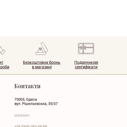
ит
Безкоштовна бронь
Подарункові
ироби
в магазині
сертифікати
Контакти
73003, Одеса
вул. Рішельєвська, 35/37
магазин:
+38
(068)
092-68-88