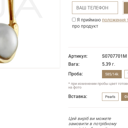
Я приймаю
положення 
про продукт
Артикул:
S0707701M
Вага:
5.39
г.
Проба:
585/14k
* при изменении пробы цвет гото
на фото
Вставка:
Pearls
Фi
Цей виріб ви можете
замовити в потрібному