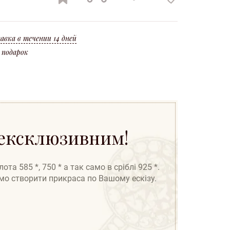
вироби
по всій
на нове
вироби
Україні
ленні (угар * 10%).
та ідентифікаційний код. Оформлення кредиту можливо по всій Україні!
авка в течении 14 дней
 подарок
 ексклюзивним!
а 585 *, 750 * а так само в сріблі 925 *.
амо створити прикраса по Вашому ескізу.