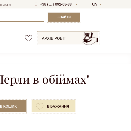
+38 ( ... ) 092-68-88
UA
нтакти
RU
ЗНАЙТИ
АРХІВ РОБІТ
ерли в обіймах"
В КОШИК
В БАЖАННЯ