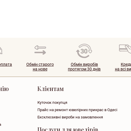
оплата
Обмін старого
Обмін виробів
Кред
на нове
протягом 30 днів
на всі в
нiю
Клієнтам
Куточок покупця
Прайс на ремонт ювелірних прикрас в Одесі
Ексклюзивні вироби на замовлення
а
Послуги для ювелірів