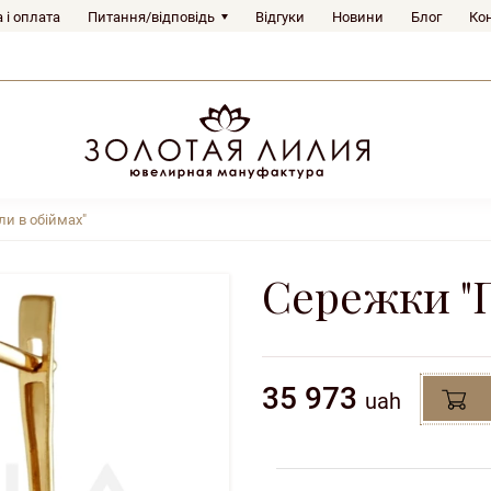
 і оплата
Питання/відповідь
Відгуки
Новини
Блог
Ко
и в обіймах"
Сережки "П
35 973
uah