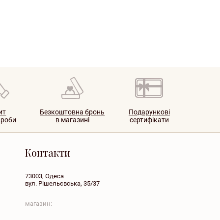
ит
Безкоштовна бронь
Подарункові
ироби
в магазині
сертифікати
Контакти
73003, Одеса
вул. Рішельєвська, 35/37
магазин: