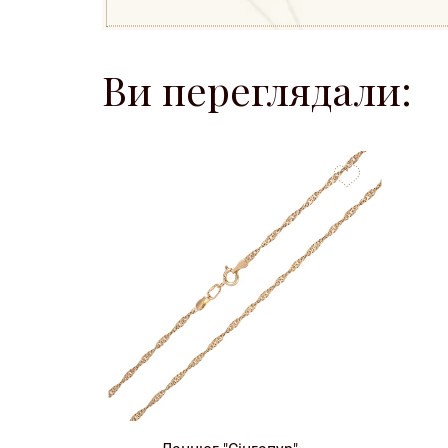
Ви переглядали:
to
favorites