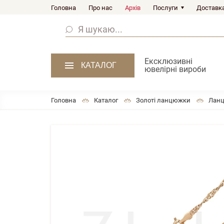
Головна
Про нас
Архів
Послуги
Доставка
Ексклюзивні
КАТАЛОГ
ювелірні вироби
Головна
Каталог
Золоті ланцюжки
Ланц