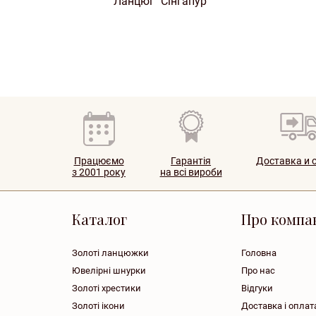
Ланцюг "Сінгапур"
Працюємо
Гарантія
Доставка и 
з 2001 року
на всі вироби
Каталог
Про компа
Золоті ланцюжки
Головна
Ювелірні шнурки
Про нас
Золоті хрестики
Відгуки
Золоті ікони
Доставка і оплат