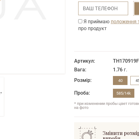
Я приймаю
положення 
про продукт
Артикул:
ТН170919F
Вага:
1.76
г.
Розмір:
40
4
Проба:
585/14k
* при изменении пробы цвет гото
на фото
Змінити розмі
вироби