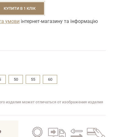
КУПИТИ В 1 КЛІК
та умови
інтернет-магазину та інформацію
5
50
55
60
вого изделия может отличаться от изображения изделия
Гарантія
Безкоштовна
Обмін
Кредит
р
на всі
доставка
старого
на всі