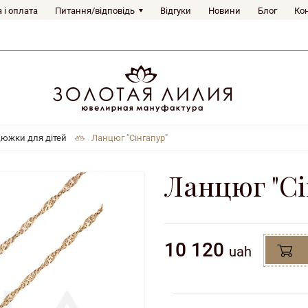
 і оплата
Питання/відповідь
Відгуки
Новини
Блог
Ко
южки для дітей
Ланцюг "Сінгапур"
Ланцюг "Сі
10 120
uah