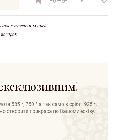
вироби
по всій
на нове
вироби
Україні
ленні (угар * 10%).
та ідентифікаційний код. Оформлення кредиту можливо по всій Україні!
авка в течении 14 дней
 подарок
 ексклюзивним!
а 585 *, 750 * а так само в сріблі 925 *.
амо створити прикраса по Вашому ескізу.