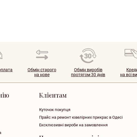
оплата
Обмін старого
Обмін виробів
Кред
на нове
протягом 30 днів
на всі в
нiю
Клієнтам
Куточок покупця
Прайс на ремонт ювелірних прикрас в Одесі
Ексклюзивні вироби на замовлення
а