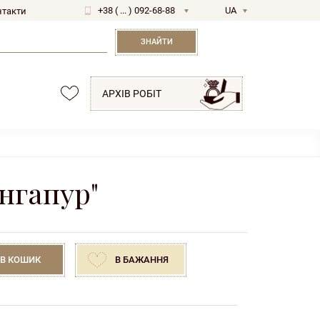
+38 ( ... ) 092-68-88
UA
нтакти
RU
ЗНАЙТИ
АРХІВ РОБІТ
нгапур"
В КОШИК
В БАЖАННЯ