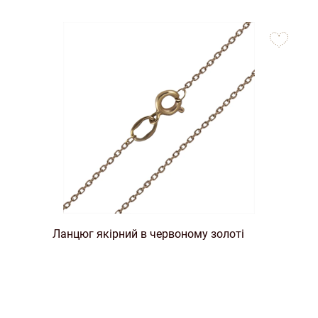
to
favorites
Ланцюг якірний в червоному золоті