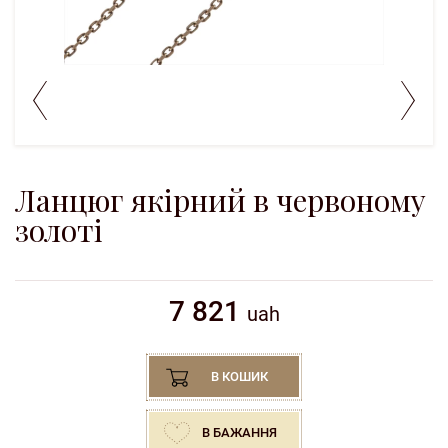
Ланцюг якірний в червоному
золоті
7 821
uah
В КОШИК
В БАЖАННЯ