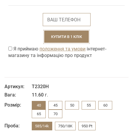
КУПИТИ В 1 КЛІК
Я приймаю
положення та умови
інтернет-
магазину та інформацію про продукт
Артикул:
T2320H
Вага:
11.60
г.
Розмір:
40
45
50
55
60
65
70
Проба:
585/14k
750/18K
950 Pt