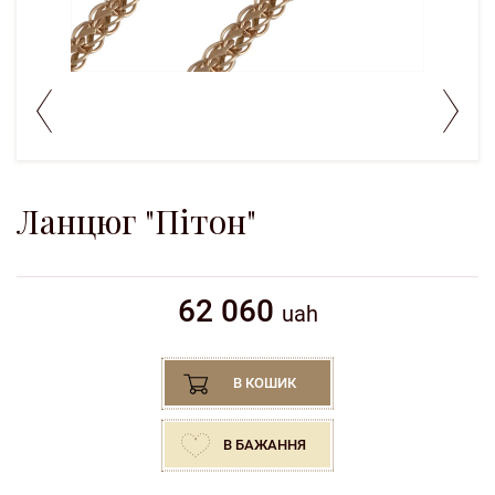
Ланцюг "Пітон"
62 060
uah
В КОШИК
В БАЖАННЯ