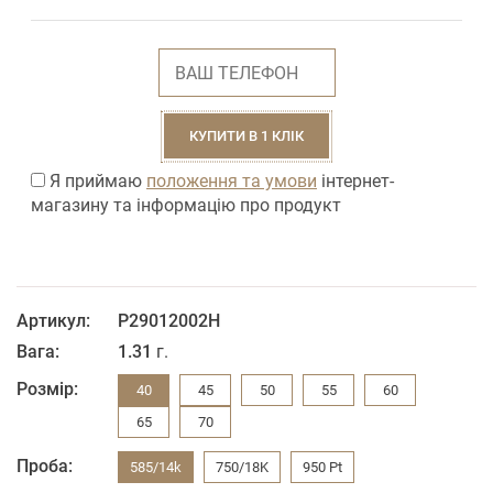
КУПИТИ В 1 КЛІК
Я приймаю
положення та умови
інтернет-
магазину та інформацію про продукт
Артикул:
Р29012002H
Вага:
1.31
г.
Розмір:
40
45
50
55
60
65
70
Проба:
585/14k
750/18K
950 Pt