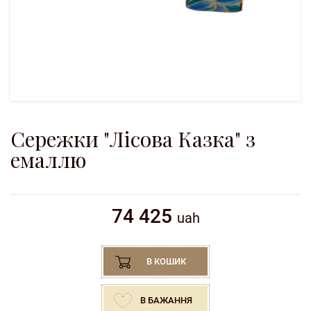
Сережки "Лісова Казка" з
емаллю
74 425
uah
В КОШИК
В БАЖАННЯ