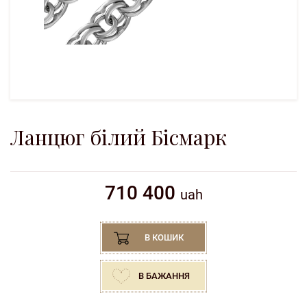
Ланцюг білий Бісмарк
710 400
uah
В КОШИК
В БАЖАННЯ