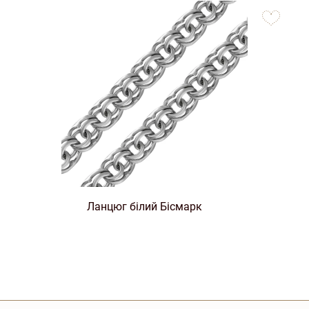
to
favorites
Ланцюг білий Бісмарк