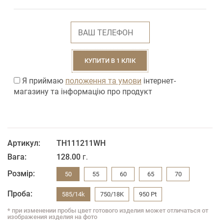
КУПИТИ В 1 КЛІК
Я приймаю
положення та умови
інтернет-
магазину та інформацію про продукт
Артикул:
ТН111211WH
Вага:
128.00
г.
Розмір:
50
55
60
65
70
Проба:
585/14k
750/18K
950 Pt
* при изменении пробы цвет готового изделия может отличаться от
изображения изделия на фото