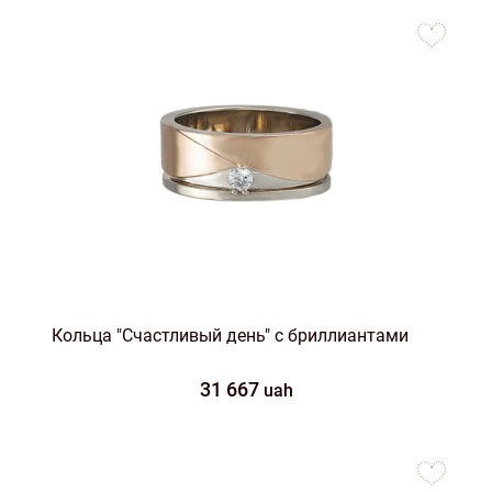
to
favorites
Кольца "Счастливый день" с бриллиантами
31 667
uah
to
favorites