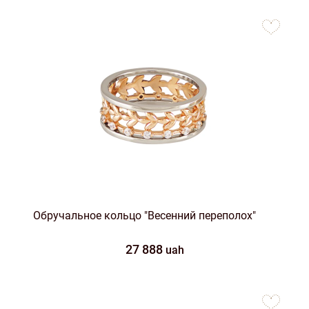
to
favorites
Обручальное кольцо "Весенний переполох"
27 888
uah
to
favorites