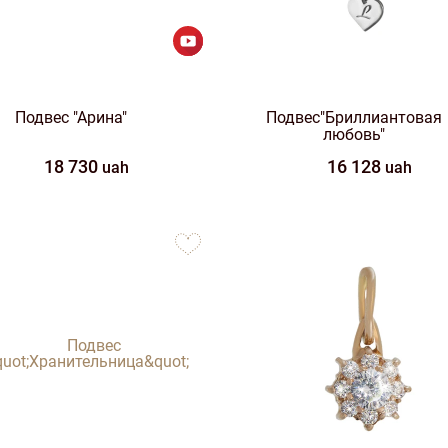
Подвес "Арина"
Подвес"Бриллиантовая
любовь"
18 730
16 128
uah
uah
to
favorites