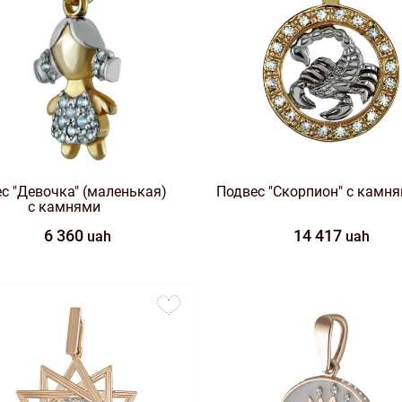
с "Девочка" (маленькая)
Подвес "Скорпион" с камн
с камнями
6 360
14 417
uah
uah
to
favorites