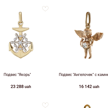
to
favorites
Подвес "Якорь"
Подвес "Ангелочек" с кам
23 288
16 142
uah
uah
to
favorites