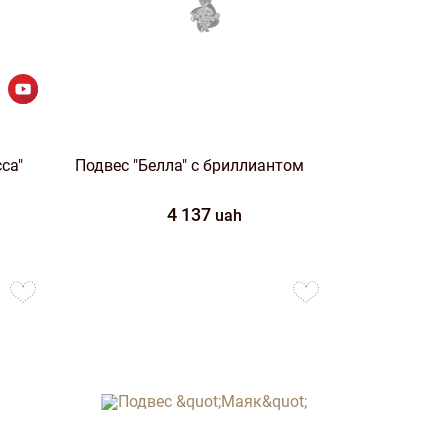
са"
Подвес "Белла" с бриллиантом
4 137
uah
to
to
favorites
favorites