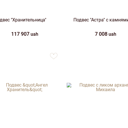
двес "Хранительница"
Подвес "Астра" с камням
117 907
7 008
uah
uah
to
favorites