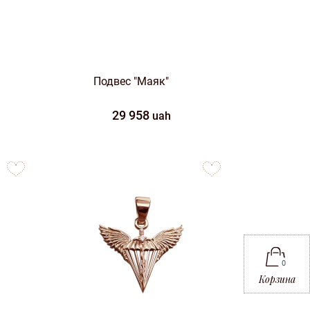
Подвес "Маяк"
29 958
uah
to
to
favorites
favorites
0
Корзина