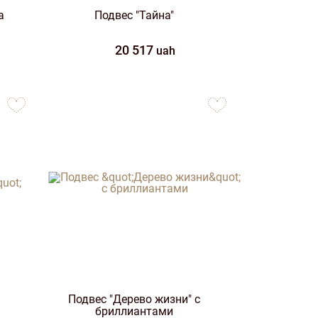
а
Подвес "Тайна"
20 517
uah
to
to
favorites
favorites
Подвес "Дерево жизни" с
бриллиантами