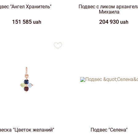
вес "Ангел Хранитель"
Подвес с ликом архангел
Михаила
151 585
204 930
uah
uah
to
favorites
веска "Цветок желаний"
Подвес "Селена"