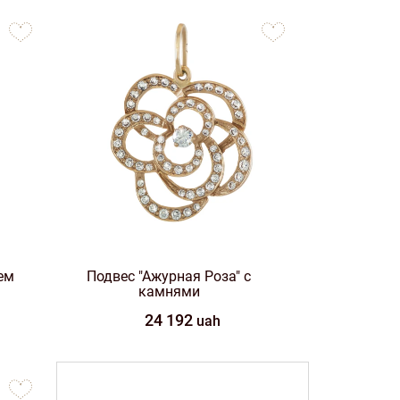
to
to
favorites
favorites
нем
Подвес "Ажурная Роза" с
камнями
24 192
uah
to
favorites