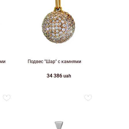
ями
Подвес "Шар" с камнями
34 386
uah
to
to
favorites
favorites