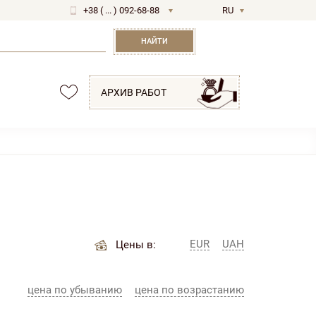
+38 ( ... ) 092-68-88
RU
UA
НАЙТИ
АРХИВ РАБОТ
EUR
UAH
Цены в:
цена по убыванию
цена по возрастанию