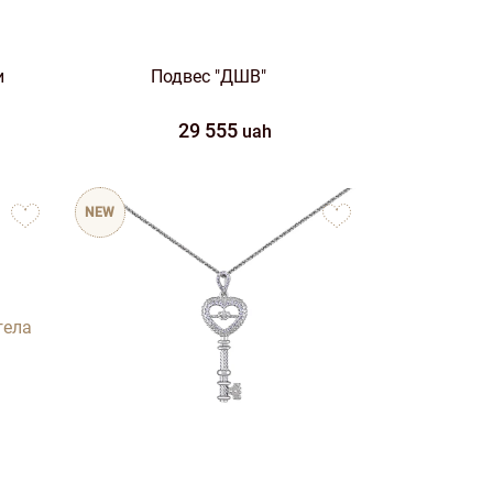
и
Подвес "ДШВ"
29 555
uah
to
to
favorites
NEW
favorites