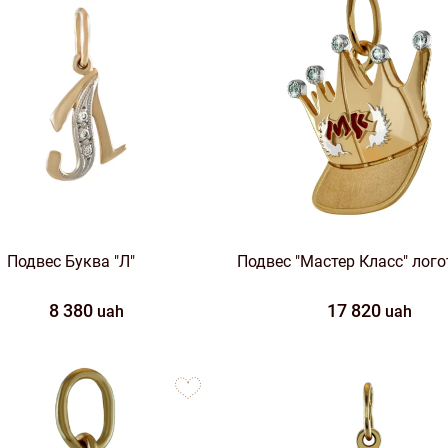
Подвес Буква "Л"
Подвес "Мастер Класс" лого
8 380
17 820
uah
uah
to
favorites