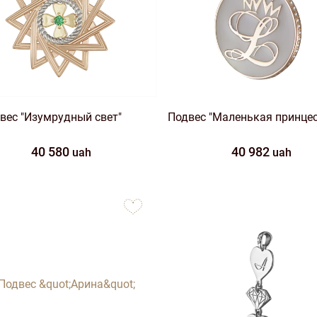
вес "Изумрудный свет"
Подвес "Маленькая принцес
40 580
40 982
uah
uah
to
favorites